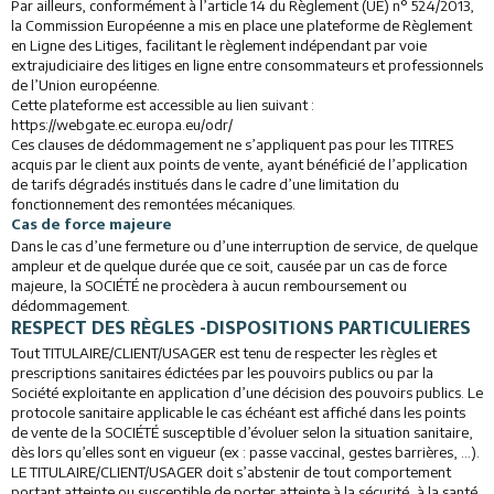
Par ailleurs, conformément à l’article 14 du Règlement (UE) n° 524/2013,
la Commission Européenne a mis en place une plateforme de Règlement
en Ligne des Litiges, facilitant le règlement indépendant par voie
extrajudiciaire des litiges en ligne entre consommateurs et professionnels
de l’Union européenne.
Cette plateforme est accessible au lien suivant :
https://webgate.ec.europa.eu/odr/
Ces clauses de dédommagement ne s’appliquent pas pour les TITRES
acquis par le client aux points de vente, ayant bénéficié de l’application
de tarifs dégradés institués dans le cadre d’une limitation du
fonctionnement des remontées mécaniques.
Cas de force majeure
Dans le cas d’une fermeture ou d’une interruption de service, de quelque
ampleur et de quelque durée que ce soit, causée par un cas de force
majeure, la SOCIÉTÉ ne procèdera à aucun remboursement ou
dédommagement.
RESPECT DES RÈGLES -DISPOSITIONS PARTICULIERES
Tout TITULAIRE/CLIENT/USAGER est tenu de respecter les règles et
prescriptions sanitaires édictées par les pouvoirs publics ou par la
Société exploitante en application d’une décision des pouvoirs publics. Le
protocole sanitaire applicable le cas échéant est affiché dans les points
de vente de la SOCIÉTÉ susceptible d’évoluer selon la situation sanitaire,
dès lors qu’elles sont en vigueur (ex : passe vaccinal, gestes barrières, …).
LE TITULAIRE/CLIENT/USAGER doit s’abstenir de tout comportement
portant atteinte ou susceptible de porter atteinte à la sécurité, à la santé