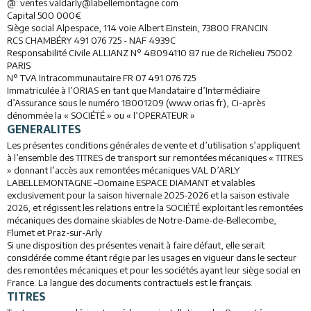
@: ventes.valdarly@labellemontagne.com
Capital 500 000€
Activités
Siège social Alpespace, 114 voie Albert Einstein, 73800 FRANCIN
RCS CHAMBÉRY 491 076 725 - NAF 4939C
Services
Responsabilité Civile ALLIANZ N° 48094110 87 rue de Richelieu 75002
PARIS
N° TVA Intracommunautaire FR 07 491 076 725
Animations
Immatriculée à l’ORIAS en tant que Mandataire d’Intermédiaire
d’Assurance sous le numéro 18001209 (www.orias.fr), Ci-après
dénommée la « SOCIÉTÉ » ou « l’OPERATEUR »
GENERALITES
Les présentes conditions générales de vente et d’utilisation s’appliquent
à l’ensemble des TITRES de transport sur remontées mécaniques « TITRES
» donnant l’accès aux remontées mécaniques VAL D’ARLY
LABELLEMONTAGNE –Domaine ESPACE DIAMANT et valables
exclusivement pour la saison hivernale 2025-2026 et la saison estivale
2026, et régissent les relations entre la SOCIÉTÉ exploitant les remontées
mécaniques des domaine skiables de Notre-Dame-de-Bellecombe,
Flumet et Praz-sur-Arly
Si une disposition des présentes venait à faire défaut, elle serait
considérée comme étant régie par les usages en vigueur dans le secteur
des remontées mécaniques et pour les sociétés ayant leur siège social en
France. La langue des documents contractuels est le français.
TITRES