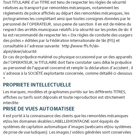
Tout TITULAIRE d’un TITRE est tenu de respecter les règles de sécurité
relatives au transport par remontées mécaniques, notamment les
règlements de police affichés au départ des remontées mécaniques, les
pictogrammes les complétant ainsi que toutes consignes données par le
personnel de l’OPERATEUR, sous peine de sanction. Il en est de même du
respect des arrêtés municipaux relatifs à la sécurité sur les pistes de ski. Il
lui est recommandé de respecter les « Dix règles de conduite des usagers
des pistes » éditées par la Fédération Internationale de Ski (FIS) et
consultable à l’adresse suivante : http://www.ffs.fr/ski-
alpin/skier/sécurité
En cas de préjudice matériel ou physique occasionné par un des appareils
de l’OPERATEUR, le TITULAIRE doit faire constater sans délai le préjudice
au personnel de l'appareil concerné et remplir la déclaration d’accident ; il
s’adresse à la SOCIÉTÉ exploitante concernée, comme détaillé ci-dessous
*.
PROPRIETE INTELLECTUELLE
Les marques, modèles et graphismes portés sur les différents TITRES,
affiches ou tarifs sont déposés et toute reproduction est strictement
interdite.
PRISE DE VUES AUTOMATISEE
Il est porté à la connaissance des clients que les remontées mécaniques
et/ou les domaines skiables LABELLEMONTAGNE sont équipés de
systèmes de captation automatique d’images (webcams et/ou systèmes
de prise de vue ludiques). Les images / vidéos générées sont conservées