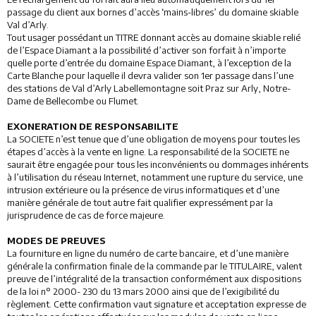
passage du client aux bornes d’accès ‘mains-libres’ du domaine skiable
Val d’Arly.
Tout usager possédant un TITRE donnant accès au domaine skiable relié
de l’Espace Diamant a la possibilité d’activer son forfait à n’importe
quelle porte d’entrée du domaine Espace Diamant, à l’exception de la
Carte Blanche pour laquelle il devra valider son 1er passage dans l’une
des stations de Val d’Arly Labellemontagne soit Praz sur Arly, Notre-
Dame de Bellecombe ou Flumet.
EXONERATION DE RESPONSABILITE
La SOCIETE n’est tenue que d’une obligation de moyens pour toutes les
étapes d’accès à la vente en ligne. La responsabilité de la SOCIETE ne
saurait être engagée pour tous les inconvénients ou dommages inhérents
à l’utilisation du réseau Internet, notamment une rupture du service, une
intrusion extérieure ou la présence de virus informatiques et d’une
manière générale de tout autre fait qualifier expressément par la
jurisprudence de cas de force majeure.
MODES DE PREUVES
La fourniture en ligne du numéro de carte bancaire, et d’une manière
générale la confirmation finale de la commande par le TITULAIRE, valent
preuve de l’intégralité de la transaction conformément aux dispositions
de la loi n° 2000- 230 du 13 mars 2000 ainsi que de l’exigibilité du
règlement. Cette confirmation vaut signature et acceptation expresse de