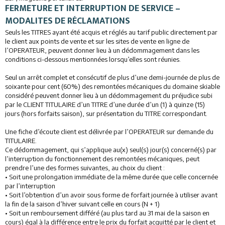
FERMETURE ET INTERRUPTION DE SERVICE –
MODALITES DE RÉCLAMATIONS
Seuls les TITRES ayant été acquis et réglés au tarif public directement par
le client aux points de vente et sur les sites de vente en ligne de
l’OPERATEUR, peuvent donner lieu à un dédommagement dans les
conditions ci-dessous mentionnées lorsqu’elles sont réunies.
Seul un arrêt complet et consécutif de plus d’une demi-journée de plus de
soixante pour cent (60%) des remontées mécaniques du domaine skiable
considéré peuvent donner lieu à un dédommagement du préjudice subi
par le CLIENT TITULAIRE d’un TITRE d’une durée d’un (1) à quinze (15)
jours (hors forfaits saison), sur présentation du TITRE correspondant.
Une fiche d’écoute client est délivrée par l’OPERATEUR sur demande du
TITULAIRE.
Ce dédommagement, qui s’applique au(x) seul(s) jour(s) concerné(s) par
l’interruption du fonctionnement des remontées mécaniques, peut
prendre l’une des formes suivantes, au choix du client :
• Soit une prolongation immédiate de la même durée que celle concernée
par l’interruption
• Soit l’obtention d’un avoir sous forme de forfait journée à utiliser avant
la fin de la saison d’hiver suivant celle en cours (N + 1)
• Soit un remboursement différé (au plus tard au 31 mai de la saison en
cours) égal à la différence entre le prix du forfait acquitté par le client et