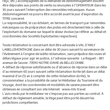
reçu, etc.) accompagnées de la demande de dédommagement doivent
être déposées aux points de vente ou envoyées à l’OPERATEUR dans les
30 jours suivant l’interruption des remontées mécaniques. Aucun
dédommagement ne pourra être accordé avant le jour d’expiration du
TITRE concerné.
La responsabilité, le cas échéant, en termes de transport par remontées
mécaniques ou de préparation des pistes est directement liée à celle de
l’exploitant du domaine sur lequel le skieur évolue (se référer au détail et
coordonnées des Sociétés Exploitantes respectives)
Toute réclamation la concernant doit être adressée à VAL D’ARLY
LABELLEMONTAGNE dans un délai de 30 jours suivant la survenance de
l’évènement à l’origine de ladite réclamation, sans préjudice des voies et
délais légaux pour agir en justice, à l’adresse suivante : Le Reguet – 381
avenue de Savoie -73590 NOTRE-DAME de BELLECOMBE.
A défaut de réponse satisfaisante ou d’absence de réponse dans un délai
d’au minimum 60 jours suivant cette réclamation écrite (et dans un délai
maximal d’un (1) an à compter de cette réclamation écrite), le
consommateur a la possibilité de saisir le Médiateur du Tourisme et du
Voyage, dont les coordonnées et modalités de saisine peuvent être
obtenues en consultant son site Internet : www.mtv.travel
L’avis rendu par le médiateur ne s’impose pas aux parties au contrat. À
défaut de règlement amiable, le litige peut être porté devant les
juridictions compétentes.