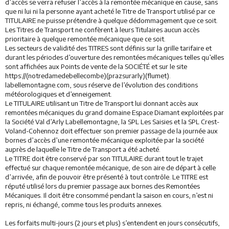
d’accès se verra refuser l’accès à la remontée mécanique en cause, sans
que ni lui ni la personne ayant acheté le Titre de Transport utilisé par ce
TITULAIRE ne puisse prétendre à quelque dédommagement que ce soit.
Les Titres de Transport ne confèrent à leurs Titulaires aucun accès
prioritaire à quelque remontée mécanique que ce soit.
Les secteurs de validité des TITRES sont définis sur la grille tarifaire et
durant les périodes d’ouverture des remontées mécaniques telles qu’elles
sont affichées aux Points de vente de la SOCIÉTÉ et sur le site
https://(notredamedebellecombe)(prazsurarly)(flumet).
labellemontagne.com, sous réserve de l’évolution des conditions
météorologiques et d’enneigement.
Le TITULAIRE utilisant un Titre de Transport lui donnant accès aux
remontées mécaniques du grand domaine Espace Diamant exploitées par
la Société Val d’Arly Labellemontagne, la SPL Les Saisies et la SPL Crest-
Voland-Cohennoz doit effectuer son premier passage de la journée aux
bornes d’accès d’une remontée mécanique exploitée par la société
auprès de laquelle le Titre de Transport a été acheté.
Le TITRE doit être conservé par son TITULAIRE durant tout le trajet
effectué sur chaque remontée mécanique, de son aire de départ à celle
d’arrivée, afin de pouvoir être présenté à tout contrôle. Le TITRE est
réputé utilisé lors du premier passage aux bornes des Remontées
Mécaniques. Il doit être consommé pendant la saison en cours, n’est ni
repris, ni échangé, comme tous les produits annexes.
Les forfaits multi-jours (2 jours et plus) s’entendent en jours consécutifs,