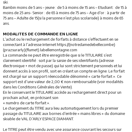
ski.
Bambin moins de 5 ans – jeune : de 5 à moins de 15 ans – Etudiant : de 15 à
moins de 25 ans- Senior : de 65 à moins de 75 ans – Age d’or : à partir de
75 ans – Adulte de 15(si la personne n’est plus scolarisée) à moins de 65
ans.
MODALITES DE COMMANDE EN LIGNE
L’achat ou le rechargement de forfaits à distance s’effectuent en se
connectant à l’adresse Internet https://(notredamedebellecombe)
(prazsurarly)(flumet).labellemontagne.com
La commande ne peut être enregistrée que si le TITULAIRE s’est
clairement identifié : soit par la saisie de ses identifiants (adresse
électronique + mot de passe) qui lui sont strictement personnels et lui
donnent accès à son profil, soit en créant un compte en ligne. Le forfait
est chargé sur un support réencodable dénommé « carte forfait ». Ce
support est d’une valeur de 2,00 € non-remboursable (voir modalités
dans les Conditions Générales de Vente).
En le conservant le TITULAIRE accède au rechargement direct pour un
prochain achat, en précisant son
« numéro de carte forfait ».
Le chargement du TITRE aura lieu automatiquement lors du premier
passage du TITULAIRE aux bornes d’entrée « mains libres » du domaine
skiable de VAL D’ARLY ESPACE DIAMANT.
Le TITRE peut être vendu avec une assurance couvrant les secours sur