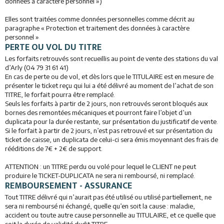
données à caractère personnel »)
Elles sont traitées comme données personnelles comme décrit au
paragraphe « Protection et traitement des données à caractère
personnel »
PERTE OU VOL DU TITRE
Les forfaits retrouvés sont recueillis au point de vente des stations du val
d’Arly (04 79 31 61 41)
En cas de perte ou de vol, et dès lors que le TITULAIRE est en mesure de
présenter le ticket reçu qui lui a été délivré au moment de l’achat de son
TITRE, le forfait pourra être remplacé.
Seuls les forfaits à partir de 2 jours, non retrouvés seront bloqués aux
bornes des remontées mécaniques et pourront faire l’objet d’un
duplicata pour la durée restante, sur présentation du justificatif de vente.
Si le forfait à partir de 2 jours, n’est pas retrouvé et sur présentation du
ticket de caisse, un duplicata de celui-ci sera émis moyennant des frais de
rééditions de 7€ + 2€ de support.
ATTENTION : un TITRE perdu ou volé pour lequel le CLIENT ne peut
produire le TICKET-DUPLICATA ne sera ni remboursé, ni remplacé.
REMBOURSEMENT - ASSURANCE
Tout TITRE délivré qui n’aurait pas été utilisé ou utilisé partiellement, ne
sera ni remboursé ni échangé, quelle qu’en soit la cause : maladie,
accident ou toute autre cause personnelle au TITULAIRE, et ce quelle que