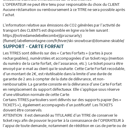
L’OPERATEUR ne peut être tenu pour responsable du choix du CLIENT.
Aucune réclamation ou remboursement à ce TITRE ne sera possible après
l’achat.
L’information relative aux émissions de CO2 générées par l’activité de
transport des CLIENTS est disponible en ligne via le lien suivant :
https://(notredamedebellecombe)(prazsurarly)
(flumet).labellemontagne.com/fr/hiver/ski-snowboard/domaine-skiable/
SUPPORT - CARTE FORFAIT
Les TITRES sont délivrés sur des « Cartes Forfaits » (cartes à puce
rechargeables), numérotées et accompagnées d’un ticket reçu (mention
du numéro de la carte forfait, de l’assurance, etc.). Le ticket pourra être
envoyé par e-mail au client qui le souhaite. Cette Carte Forfait recodable,
d’un montant de 2€, est réutilisable dans la limite d’une durée de
garantie de 2 ans à compter de la date de délivrance, et non-
remboursable. La garantie consiste en la délivrance d’une Carte Forfait
en remplacement du support défectueux. Elle s’applique sous réserve
d’une utilisation normale de cette Carte.
Certains TITRES particuliers sont délivrés sur des supports papier (les «
TICKETS »), également accompagnés d’un justificatif. Les TICKETS
doivent être conservés.
ATTENTION : Il est demandé au TITULAIRE d’un TITRE de conserver le
ticket reçu afin de pouvoir le porter à la connaissance de l’OPERATEUR à
l’appui de toute demande, notamment de réédition en cas de perte ou de