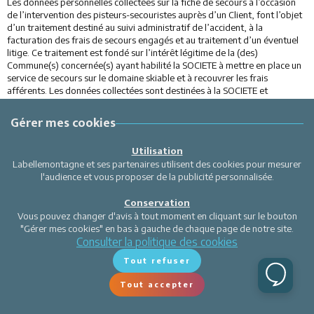
Les données personnelles collectées sur la fiche de secours à l’occasion
de l’intervention des pisteurs-secouristes auprès d’un Client, font l’objet
d’un traitement destiné au suivi administratif de l’accident, à la
facturation des frais de secours engagés et au traitement d’un éventuel
litige. Ce traitement est fondé sur l’intérêt légitime de la (des)
Commune(s) concernée(s) ayant habilité la SOCIETE à mettre en place un
service de secours sur le domaine skiable et à recouvrer les frais
afférents. Les données collectées sont destinées à la SOCIETE et
l’autorité publique chargée de la facturation et de l’encaissement des
frais de secours, la Gendarmerie (dans le cadre d’une enquête par suite
Gérer mes cookies
d’un accident), les assureurs respectifs de la SOCIETE et du Client, et les
services de santé apportant des soins au Client. Les données collectées
Utilisation
sont conservées pendant la durée nécessaire pour atteindre les finalités
Labellemontagne et ses partenaires utilisent des cookies pour mesurer
susvisées.
l'audience et vous proposer de la publicité personnalisée.
Conformément à la Loi Informatique et Libertés, le TITULAIRE d’un TITRE
(ou son représentant légal) dispose d’un droit d’accès, de rectification et
Conservation
d’opposition pour motifs légitimes auprès de la Société, en écrivant par
Vous pouvez changer d'avis à tout moment en cliquant sur le bouton
mail à protectiondesdonnees@labellemontagne.com ou à l’adresse
"Gérer mes cookies" en bas à gauche de chaque page de notre site.
suivante : VAL D’ARLY LABELLEMONTAGNE Le Reguet 381 Avenue de
Consulter la politique des cookies
Savoie 73590 Notre Dame de Bellecombe.
Responsable des traitements : Val d’Arly Labellemontagne Finalités des
Tout refuser
traitements : gestion des fichiers de clients et de prospects, billetterie et
contrôle d’accès CNIL N° 1615571
Tout accepter
ARCHIVAGE