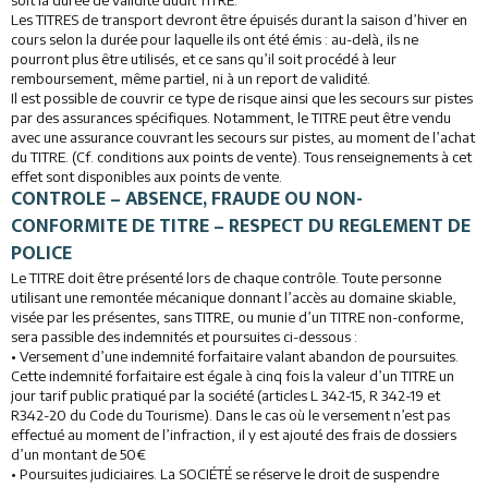
soit la durée de validité dudit TITRE.
Les TITRES de transport devront être épuisés durant la saison d’hiver en
cours selon la durée pour laquelle ils ont été émis : au-delà, ils ne
pourront plus être utilisés, et ce sans qu’il soit procédé à leur
remboursement, même partiel, ni à un report de validité.
Il est possible de couvrir ce type de risque ainsi que les secours sur pistes
par des assurances spécifiques. Notamment, le TITRE peut être vendu
avec une assurance couvrant les secours sur pistes, au moment de l’achat
du TITRE. (Cf. conditions aux points de vente). Tous renseignements à cet
effet sont disponibles aux points de vente.
CONTROLE – ABSENCE, FRAUDE OU NON-
CONFORMITE DE TITRE – RESPECT DU REGLEMENT DE
POLICE
Le TITRE doit être présenté lors de chaque contrôle. Toute personne
utilisant une remontée mécanique donnant l’accès au domaine skiable,
visée par les présentes, sans TITRE, ou munie d’un TITRE non-conforme,
sera passible des indemnités et poursuites ci-dessous :
• Versement d’une indemnité forfaitaire valant abandon de poursuites.
Cette indemnité forfaitaire est égale à cinq fois la valeur d’un TITRE un
jour tarif public pratiqué par la société (articles L 342-15, R 342-19 et
R342-20 du Code du Tourisme). Dans le cas où le versement n’est pas
effectué au moment de l’infraction, il y est ajouté des frais de dossiers
d’un montant de 50€
• Poursuites judiciaires. La SOCIÉTÉ se réserve le droit de suspendre