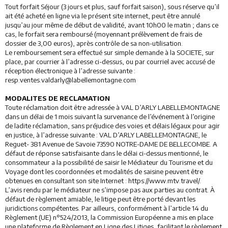
Tout forfait Séjour (3 jours et plus, sauf forfait saison), sous réserve qu’il
ait été acheté en ligne via le présent site internet, peut être annulé
jusqu’au jour même de début de validité, avant 10h00 le matin ; dans ce
cas, le forfait sera remboursé (moyennant prélèvement de frais de
dossier de 3,00 euros), après contrôle de sa non-utilisation.
Le remboursement sera effectué sur simple demande à la SOCIETE, sur
place, par courrier à l’adresse ci-dessus, ou par courriel avec accusé de
réception électronique à l’adresse suivante :
resp.ventes.valdarly@labellemontagne.com
MODALITES DE RECLAMATION
Toute réclamation doit être adressée à VAL D’ARLY LABELLEMONTAGNE
dans un délai de 1 mois suivant la survenance de l’événement à l’origine
de ladite réclamation, sans préjudice des voies et délais légaux pour agir
en justice, à l’adresse suivante : VAL D’ARLY LABELLEMONTAGNE, le
Reguet- 381 Avenue de Savoie 73590 NOTRE-DAME DE BELLECOMBE. A
défaut de réponse satisfaisante dans le délai ci-dessus mentionné, le
consommateur a la possibilité de saisir le Médiateur du Tourisme et du
Voyage dont les coordonnées et modalités de saisine peuvent être
obtenues en consultant son site Internet : https://www.mtv.travel/.
L’avis rendu par le médiateur ne s’impose pas aux parties au contrat. À
défaut de règlement amiable, le litige peut être porté devant les
juridictions compétentes. Par ailleurs, conformément à l’article 14 du
Règlement (UE) n°524/2013, la Commission Européenne a mis en place
une plateforme de Règlement en Ligne des Litiges, facilitant le règlement