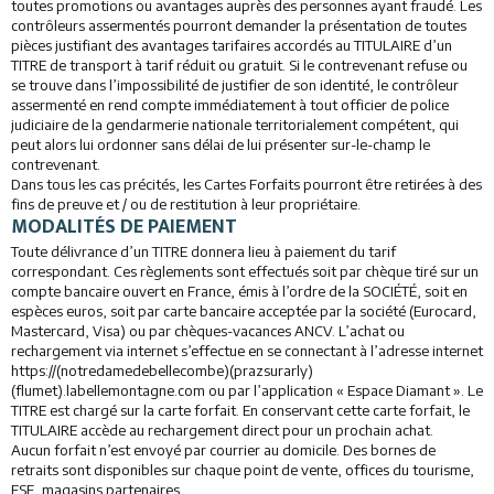
toutes promotions ou avantages auprès des personnes ayant fraudé. Les
contrôleurs assermentés pourront demander la présentation de toutes
pièces justifiant des avantages tarifaires accordés au TITULAIRE d’un
TITRE de transport à tarif réduit ou gratuit. Si le contrevenant refuse ou
se trouve dans l’impossibilité de justifier de son identité, le contrôleur
assermenté en rend compte immédiatement à tout officier de police
judiciaire de la gendarmerie nationale territorialement compétent, qui
peut alors lui ordonner sans délai de lui présenter sur-le-champ le
contrevenant.
Dans tous les cas précités, les Cartes Forfaits pourront être retirées à des
fins de preuve et / ou de restitution à leur propriétaire.
MODALITÉS DE PAIEMENT
Toute délivrance d’un TITRE donnera lieu à paiement du tarif
correspondant. Ces règlements sont effectués soit par chèque tiré sur un
compte bancaire ouvert en France, émis à l’ordre de la SOCIÉTÉ, soit en
espèces euros, soit par carte bancaire acceptée par la société (Eurocard,
Mastercard, Visa) ou par chèques-vacances ANCV. L’achat ou
rechargement via internet s’effectue en se connectant à l’adresse internet
https://(notredamedebellecombe)(prazsurarly)
(flumet).labellemontagne.com ou par l’application « Espace Diamant ». Le
TITRE est chargé sur la carte forfait. En conservant cette carte forfait, le
TITULAIRE accède au rechargement direct pour un prochain achat.
Aucun forfait n’est envoyé par courrier au domicile. Des bornes de
retraits sont disponibles sur chaque point de vente, offices du tourisme,
ESF, magasins partenaires.