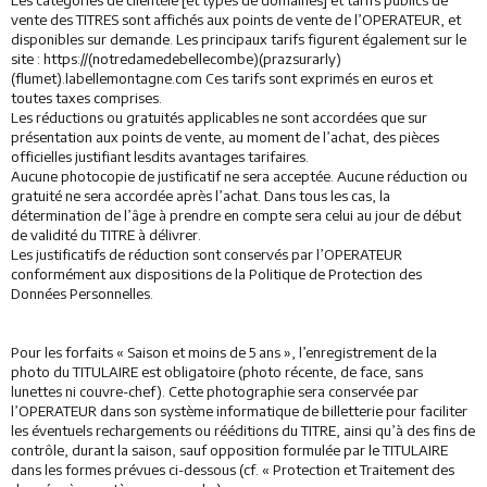
Les catégories de clientèle [et types de domaines] et tarifs publics de
vente des TITRES sont affichés aux points de vente de l’OPERATEUR, et
disponibles sur demande. Les principaux tarifs figurent également sur le
site : https://(notredamedebellecombe)(prazsurarly)
(flumet).labellemontagne.com Ces tarifs sont exprimés en euros et
toutes taxes comprises.
Les réductions ou gratuités applicables ne sont accordées que sur
présentation aux points de vente, au moment de l’achat, des pièces
officielles justifiant lesdits avantages tarifaires.
Aucune photocopie de justificatif ne sera acceptée. Aucune réduction ou
gratuité ne sera accordée après l’achat. Dans tous les cas, la
détermination de l’âge à prendre en compte sera celui au jour de début
de validité du TITRE à délivrer.
Les justificatifs de réduction sont conservés par l’OPERATEUR
conformément aux dispositions de la Politique de Protection des
Données Personnelles.
Pour les forfaits « Saison et moins de 5 ans », l’enregistrement de la
photo du TITULAIRE est obligatoire (photo récente, de face, sans
lunettes ni couvre-chef). Cette photographie sera conservée par
l’OPERATEUR dans son système informatique de billetterie pour faciliter
les éventuels rechargements ou rééditions du TITRE, ainsi qu’à des fins de
contrôle, durant la saison, sauf opposition formulée par le TITULAIRE
dans les formes prévues ci-dessous (cf. « Protection et Traitement des