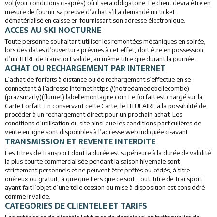
vol (voir conditions ci-après) où il sera obligatoire. Le client devra être en
mesure de fournir sa preuve d’achat s’il a demandé un ticket
dématérialisé en caisse en fournissant son adresse électronique.
ACCES AU SKI NOCTURNE
Toute personne souhaitant utiliser les remontées mécaniques en soirée,
lors des dates d’ouverture prévues à cet effet, doit être en possession
d’un TITRE de transport valide, au même titre que durant la journée.
ACHAT OU RECHARGEMENT PAR INTERNET
L’achat de forfaits à distance ou de rechargement s’effectue en se
connectant à l’adresse Internet https://(notredamedebellecombe)
(prazsurarly)(flumet).labellemontagne.com Le forfait est chargé sur la
Carte Forfait. En conservant cette Carte, le TITULAIRE a la possibilité de
procéder à un rechargement direct pour un prochain achat. Les
conditions d’utilisation du site ainsi que les conditions particulières de
vente en ligne sont disponibles à l’adresse web indiquée ci-avant.
TRANSMISSION ET REVENTE INTERDITE
Les Titres de Transport dont la durée est supérieure à la durée de validité
la plus courte commercialisée pendant la saison hivernale sont
strictement personnels et ne peuvent être prêtés ou cédés, à titre
onéreux ou gratuit, à quelque tiers que ce soit. Tout Titre de Transport
ayant fait l’objet d’une telle cession ou mise à disposition est considéré
comme invalide.
CATEGORIES DE CLIENTELE ET TARIFS