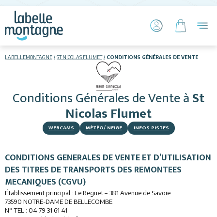
LABELLEMONTAGNE
ST NICOLAS FLUMET
CONDITIONS GÉNÉRALES DE VENTE
HIVER
ETÉ
Conditions Générales de Vente
à
St
Skier
Nicolas Flumet
WEBCAMS
MÉTÉO/ NEIGE
INFOS PISTES
CONDITIONS GENERALES DE VENTE ET D’UTILISATION
DES TITRES DE TRANSPORTS DES REMONTEES
MECANIQUES (CGVU)
Hébergements
Établissement principal : Le Reguet – 381 Avenue de Savoie
73590 NOTRE-DAME DE BELLECOMBE
Restaurants
N° TEL : 04 79 31 61 41