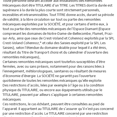
Toute personne désirant accéder aux installations des Remontées
Mécaniques doit être TITULAIRE d’un TITRE. Les TITRES dont la durée est
supérieure à la durée la plus courte sont strictement personnels,
incessibles et intransmissibles. Tout TITRE donne accès, durant sa période
de validité, à la libre circulation sur tout ou partie des remontées
mécaniques exploitées par la SOCIÉTÉ, et pour certains d’entre eux, à
tout ou partie des remontées mécaniques de l’Espace Diamant (Espace
comprenant les domaines de Notre-Dame-de-Bellecombe, Flumet, Praz-
sur-Arly, ainsi que ceux de Crest-Voland et Cohennoz exploités par la SPL
Crest-Voland Cohennoz,* et celui des Saisies exploité par la SPL Les
Saisies), selon l’étendue du domaine skiable pour lequel il a été émis,
résultant du Titre de Transport choisi et du calendrier d’ouverture des
remontées mécaniques),.
Certaines remontées mécaniques sont toutefois susceptibles d’être
fermées, avec ou sans préavis, notamment pour des raisons liées à
l’enneigement, météorologiques, sanitaires ou résultant de mesures
d’économie d’énergie. La SOCIÉTÉ ne garantit pas l’ouverture
quotidienne de toutes les remontées mécaniques qu’elle exploite.
Des restrictions d’accès, liées par exemple à l’âge ou à la condition
physique du TITULAIRE, ou encore aux équipements utilisés par le
TITULAIRE, peuvent par ailleurs s’appliquer à certaines remontées
mécaniques.
Ces restrictions, le cas échéant, peuvent être consultées au pied de
l’appareil. Il appartient au TITULAIRE de s’assurer qu’il n’est pas concerné
par une restriction d’accès. Le TITULAIRE concerné par une restriction