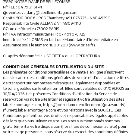
73590 NOTRE-DAME DE BELLECOMBE
N° TEL : 04 79 31 61 41
@: ventes.valdarly@labellemontagne.com
Capital 500 000€ - RCS Chambery 491 076 725 – NAF 4939C
Responsabilité Civile ALLIANZ N° 48094110
87 rue de Richelieu 75002 PARIS
N° TVA Intracommunautaire FR 07 491 076 725
Immatriculée à l’ORIAS en tant que Mandataire d’Intermédiaire en
Assurance sous le numéro 18001209 (www.orias.fr)
Ci-après dénommée la « SOCIETE » ou « l’OPERATEUR »
CONDITIONS GENERALES D’UTILISATION DU SITE
Les présentes conditions particulières de vente à en ligne s’inscrivent
dans le cadre des conditions générales de vente et d’utilisation de titres
de transport sur remontées mécaniques, également disponibles et
téléchargeables sur le site internet. Elles sont valables du 01/09/2025 au
30/04/2026. Les présentes Conditions d'Utilisation du Service de
réservation via notre Site Internet régissent votre utilisation des sites
labellemontagne.com, https://(notredamedebellecombe)(prazsurarly)
(flumet).labellemontagne.com et vos relations avec la SOCIÉTÉ. Ces
Conditions portent sur vos droits et responsabilités légales applicables
dès lors que vous utilisez ce site. Les sites sus mentionnés sont mis
gratuitement à votre disposition (hors frais de connexion au site) pour
votre usage personnel, sous réserve du respect des conditions définies