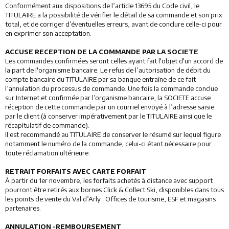
Conformément aux dispositions de l’article 13695 du Code civil, le
TITULAIRE a la possibilité de vérifier le détail de sa commande et son prix
total, et de corriger d’éventuelles erreurs, avant de conclure celle-ci pour
en exprimer son acceptation.
ACCUSE RECEPTION DE LA COMMANDE PAR LA SOCIETE
Les commandes confirmées seront celles ayant fait l'objet d'un accord de
la part de l'organisme bancaire. Le refus de l’autorisation de débit du
compte bancaire du TITULAIRE par sa banque entraîne de ce fait
l’annulation du processus de commande. Une fois la commande conclue
sur Internet et confirmée par l’organisme bancaire, la SOCIETE accuse
réception de cette commande par un courriel envoyé à l’adresse saisie
par le client (à conserver impérativement par le TITULAIRE ainsi que le
récapitulatif de commande).
Il est recommandé au TITULAIRE de conserver le résumé sur lequel figure
notamment le numéro de la commande, celui-ci étant nécessaire pour
toute réclamation ultérieure.
RETRAIT FORFAITS AVEC CARTE FORFAIT
À partir du 1er novembre, les forfaits achetés à distance avec support
pourront être retirés aux bornes Click & Collect Ski, disponibles dans tous
les points de vente du Val d’Arly : Offices de tourisme, ESF et magasins
partenaires.
ANNULATION -REMBOURSEMENT