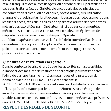
et à la tranquillité des autres usagers, du personnel de l’Opérateur et de
ses sous-traitants (état d’ébriété, violences verbales ou physiques,
consommation d’alcool ou de drogues, port d’armes, cris, utilisation
d’appareils produisant un bruit excessif, bousculades, dépassement dans
les files d’accès, etc.) sur les aires de départ et d’arrivée des remontées
mécaniques exploitées par l’Opérateur, ainsi que sur ces remontées
mécaniques. LE TITULAIRE/CLIENT/USAGER s’abstient également de
dégrader les équipements exploités par l’Opérateur.
A défaut, l’Opérateur se réserve la faculté de lui interdire l’accès aux
remontées mécaniques qu’il exploite, d’en informer tout officier de
police judiciaire territorialement compétent et d’engager toutes
poursuites à son encontre.
2/ Mesures de restriction énergétique
Dans le contexte de crise énergétique, les autorités sont susceptibles
d’imposer des mesures de restriction énergétique pouvant impacter
l’offre de transport par remontées mécaniques et la prestation du
domaine skiable de l’OPERATEUR. Le cas échéant, la
SOCIÉTÉ/l’OPERATEUR s’engage à informer sa clientèle dans les meilleurs
délais après information par les autorités/fournisseurs d’énergie des
impacts prévisionnels sur les remontées mécaniques et le domaine
skiable. Dans une telle éventualité, les dispositions prévues aux présentes
(voir § FERMETURE ET INTERRUPTION DE SERVICE) s’appliqueront. »
RESPECT DES REGLES DE SECURITE