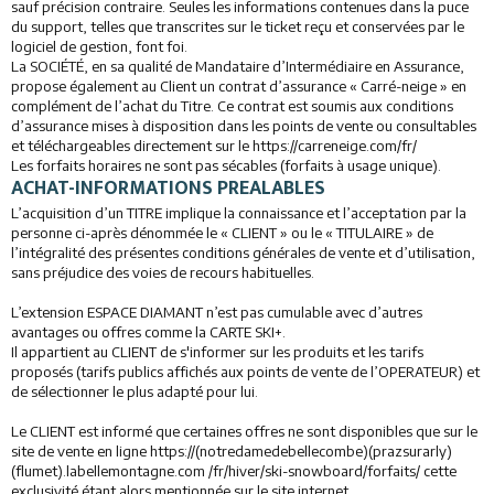
sauf précision contraire. Seules les informations contenues dans la puce
du support, telles que transcrites sur le ticket reçu et conservées par le
logiciel de gestion, font foi.
La SOCIÉTÉ, en sa qualité de Mandataire d’Intermédiaire en Assurance,
propose également au Client un contrat d’assurance « Carré-neige » en
complément de l’achat du Titre. Ce contrat est soumis aux conditions
d’assurance mises à disposition dans les points de vente ou consultables
et téléchargeables directement sur le https://carreneige.com/fr/
Les forfaits horaires ne sont pas sécables (forfaits à usage unique).
ACHAT-INFORMATIONS PREALABLES
L’acquisition d’un TITRE implique la connaissance et l’acceptation par la
personne ci-après dénommée le « CLIENT » ou le « TITULAIRE » de
l’intégralité des présentes conditions générales de vente et d’utilisation,
sans préjudice des voies de recours habituelles.
L’extension ESPACE DIAMANT n’est pas cumulable avec d’autres
avantages ou offres comme la CARTE SKI+.
Il appartient au CLIENT de s'informer sur les produits et les tarifs
proposés (tarifs publics affichés aux points de vente de l’OPERATEUR) et
de sélectionner le plus adapté pour lui.
Le CLIENT est informé que certaines offres ne sont disponibles que sur le
site de vente en ligne https://(notredamedebellecombe)(prazsurarly)
(flumet).labellemontagne.com /fr/hiver/ski-snowboard/forfaits/ cette
exclusivité étant alors mentionnée sur le site internet.