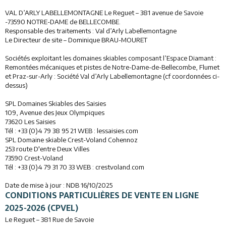
VAL D’ARLY LABELLEMONTAGNE Le Reguet – 381 avenue de Savoie
-73590 NOTRE-DAME de BELLECOMBE.
Responsable des traitements : Val d’Arly Labellemontagne
Le Directeur de site – Dominique BRAU-MOURET
Sociétés exploitant les domaines skiables composant l’Espace Diamant :
Remontées mécaniques et pistes de Notre-Dame-de-Bellecombe, Flumet
et Praz-sur-Arly : Société Val d’Arly Labellemontagne (cf coordonnées ci-
dessus)
SPL Domaines Skiables des Saisies
109, Avenue des Jeux Olympiques
73620 Les Saisies
Tél : +33 (0)4 79 38 95 21 WEB : lessaisies.com
SPL Domaine skiable Crest-Voland Cohennoz
253 route D'entre Deux Villes
73590 Crest-Voland
Tél : +33 (0)4 79 31 70 33 WEB : crestvoland.com
Date de mise à jour : NDB 16/10/2025
CONDITIONS PARTICULIÈRES DE VENTE EN LIGNE
2025-2026 (CPVEL)
Le Reguet – 381 Rue de Savoie