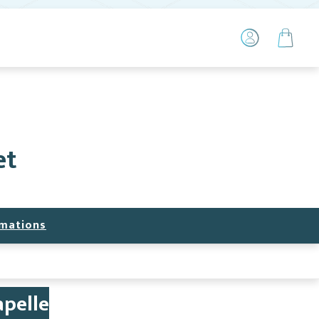
et
mations
apelle