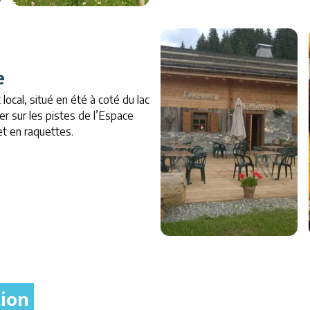
e
local, situé en été à coté du lac
r sur les pistes de l’Espace
et en raquettes.
tion