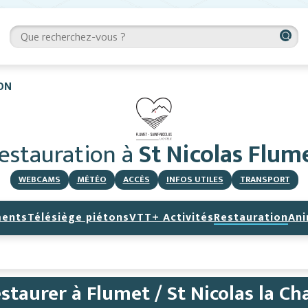
ON
estauration
à
St Nicolas Flum
WEBCAMS
MÉTÉO
ACCÈS
INFOS UTILES
TRANSPORT
ents
Télésiège piétons
VTT
+ Activités
Restauration
Ani
staurer à Flumet / St Nicolas la Ch