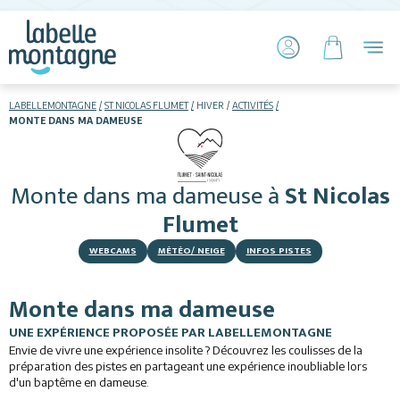
LABELLEMONTAGNE
ST NICOLAS FLUMET
HIVER
ACTIVITÉS
MONTE DANS MA DAMEUSE
HIVER
ETÉ
Monte dans ma dameuse
à
St Nicolas
Skier
Flumet
WEBCAMS
MÉTÉO/ NEIGE
INFOS PISTES
Monte dans ma dameuse
UNE EXPÉRIENCE PROPOSÉE PAR LABELLEMONTAGNE
Hébergements
Envie de vivre une expérience insolite ? Découvrez les coulisses de la
préparation des pistes en partageant une expérience inoubliable lors
d'un baptême en dameuse.
Restaurants