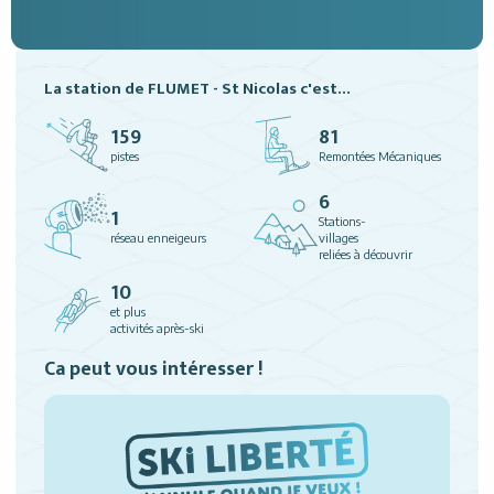
La station de FLUMET - St Nicolas c'est...
159
81
pistes
Remontées Mécaniques
6
1
Stations-
réseau enneigeurs
villages
reliées à découvrir
10
et plus
activités après-ski
Ca peut vous intéresser !