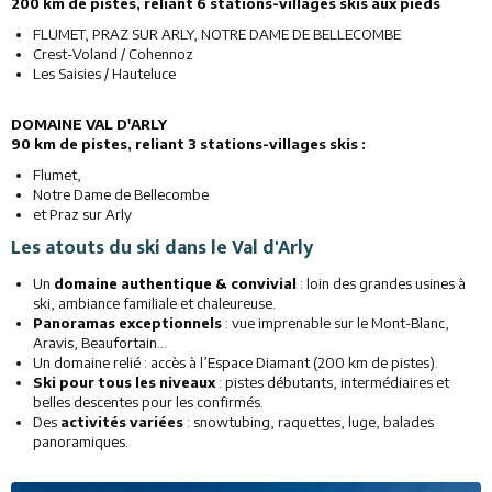
200 km de pistes, reliant 6 stations-villages skis aux pieds
FLUMET, PRAZ SUR ARLY, NOTRE DAME DE BELLECOMBE
Crest-Voland / Cohennoz
Les Saisies / Hauteluce
DOMAINE VAL D'ARLY
90 km de pistes, reliant 3 stations-villages skis :
Flumet,
Notre Dame de Bellecombe
et Praz sur Arly
Les atouts du ski dans le Val d'Arly
Un
domaine authentique & convivial
: loin des grandes usines à
ski, ambiance familiale et chaleureuse.
Panoramas exceptionnels
: vue imprenable sur le Mont-Blanc,
Aravis, Beaufortain…
Un domaine relié : accès à l’Espace Diamant (200 km de pistes).
Ski pour tous les niveaux
: pistes débutants, intermédiaires et
belles descentes pour les confirmés.
Des
activités variées
: snowtubing, raquettes, luge, balades
panoramiques.