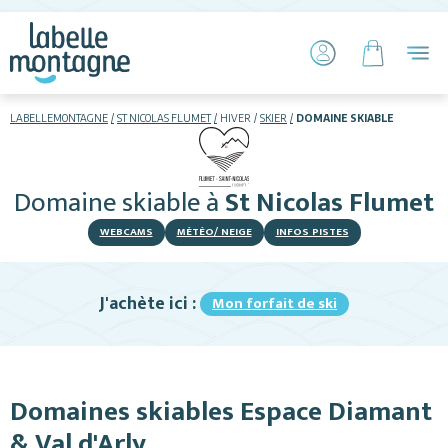
LABELLEMONTAGNE
ST NICOLAS FLUMET
HIVER
SKIER
DOMAINE SKIABLE
HIVER
ETÉ
Domaine skiable
à
St Nicolas Flumet
Skier
WEBCAMS
MÉTÉO/ NEIGE
INFOS PISTES
J'achète ici :
Mon forfait de ski
Hébergements
Domaines skiables Espace Diamant
Restaurants
& Val d'Arly