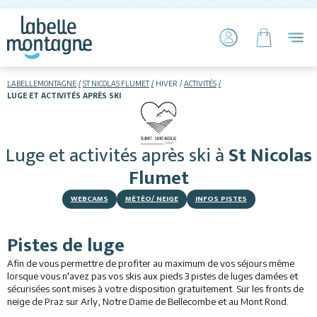
LABELLEMONTAGNE
ST NICOLAS FLUMET
HIVER
ACTIVITÉS
LUGE ET ACTIVITÉS APRÈS SKI
HIVER
ETÉ
Luge et activités après ski
à
St Nicolas
Skier
Flumet
WEBCAMS
MÉTÉO/ NEIGE
INFOS PISTES
Pistes de luge
Afin de vous permettre de profiter au maximum de vos séjours même
Hébergements
lorsque vous n'avez pas vos skis aux pieds 3 pistes de luges damées et
sécurisées sont mises à votre disposition gratuitement. Sur les fronts de
neige de Praz sur Arly, Notre Dame de Bellecombe et au Mont Rond.
Restaurants