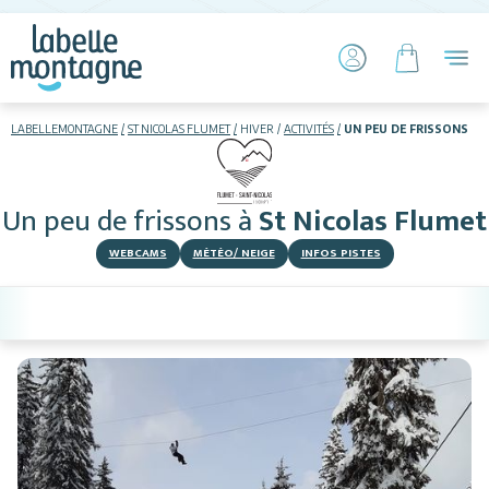
LABELLEMONTAGNE
ST NICOLAS FLUMET
HIVER
ACTIVITÉS
UN PEU DE FRISSONS
HIVER
ETÉ
Un peu de frissons
à
St Nicolas Flumet
Skier
WEBCAMS
MÉTÉO/ NEIGE
INFOS PISTES
Hébergements
Restaurants