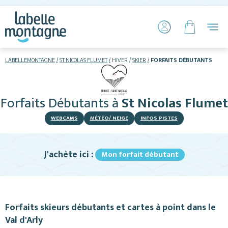
LABELLEMONTAGNE
ST NICOLAS FLUMET
HIVER
SKIER
FORFAITS DÉBUTANTS
HIVER
ETÉ
Forfaits Débutants
à
St Nicolas Flumet
Skier
WEBCAMS
MÉTÉO/ NEIGE
INFOS PISTES
J'achète ici :
Mon forfait débutant
Hébergements
Forfaits skieurs débutants et cartes à point dans le
Val d'Arly
Restaurants