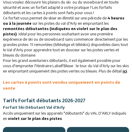
Vous voulez découvrir les plaisirs du ski ou du snowboard en toute
sécurité et avec un forfait adapté à votre pratique ? Les forfaits
Activités
débutants et les cartes à points sont faits pour vous !
Ce forfait vous permet de skier en illimité sur une période de
4 heures
Services
ou à la journée
sur les pistes du val d'Arly en empruntant les
remontées débutantes (indiquées en violet sur le plan des
pistes)
Animations
. Idéal pour les personnes souhaitant avoir une première
expérience de ski ou de snowboard sans commencer directement par les
grandes pistes. 11 remontées (télésiège et téléskis) disponibles dans tout
le Val d'Arly pour apprendre tout en douceur sur les pistes vertes et
bleues du domaine.
Pour les grand aventuriers débutants, il est également possible pour
vous d'emprunter l'itinéraire Labell'Bleue : le tour du Val d'Arly sur les skis
en empruntant uniquement des pistes vertes ou bleues. Plus de détail
ici
.
Les cartes à points sont vendus uniquement en points de
vente
Tarifs Forfait débutants 2026-2027
Forfait Ski Débutant Val d'Arly
Accès uniquement sur les appareils "débutants" du VAL D'ARLY indiqués
en
violet sur le plan des pistes
.