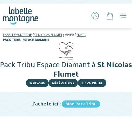
LABELLEMONTAGNE
ST NICOLAS FLUMET
HIVER
SKIER
PACK TRIBU ESPACE DIAMANT
HIVER
ETÉ
Pack Tribu Espace Diamant
à
St Nicolas
Skier
Flumet
WEBCAMS
MÉTÉO/ NEIGE
INFOS PISTES
J'achète ici :
Mon Pack Tribu
Hébergements
Restaurants