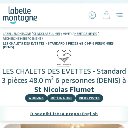
LABELLEMONTAGNE
ST NICOLAS FLUMET
HIVER
HÉBERGEMENTS
RECHERCHE HÉBERGEMENT
LES CHALETS DES EVETTES - STANDARD 3 PIÈCES 48.0 M² 6 PERSONNES
(DENIS)
HIVER
ETÉ
Skier
LES CHALETS DES EVETTES - Standard
3 pièces 48.0 m² 6 personnes (DENIS)
à
St Nicolas Flumet
WEBCAMS
MÉTÉO/ NEIGE
INFOS PISTES
Hébergements
Disponibilités
A propos
English
Restaurants