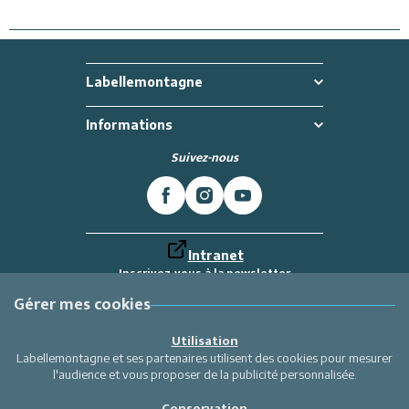
*FREE ACCESS to the INDOOR SWIMMING POOL.
*No pets allowed. Non smoking accommodation.
OUR ADVICE: Free access to the indoor swimming pool, saunai. Ideal for
Labellemontagne
your next holidays with your family or your friends. Residence 3***.
Informations
Additional services:
- Cleaning service at the end of the stay: CATEGORY D,
Suivez-nous
- Linen rental,
- Booking with discount of your skipasses,
- Loan of bed for baby and high chair, stroller rental (upon request and if
available).
Intranet
Inscrivez-vous à la newsletter
Et recevez toutes les dernières actualités
Labellemontagne
Gérer mes cookies
Je m'inscris
Utilisation
Labellemontagne et ses partenaires utilisent des cookies pour mesurer
l'audience et vous proposer de la publicité personnalisée.
Conservation