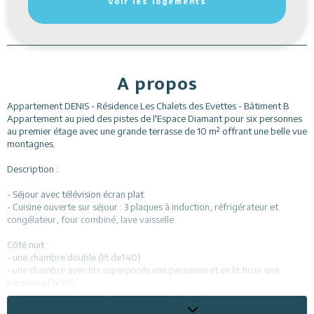
Voir les logements
A propos
Appartement DENIS - Résidence Les Chalets des Evettes - Bâtiment B
Appartement au pied des pistes de l'Espace Diamant pour six personnes
au premier étage avec une grande terrasse de 10 m² offrant une belle vue
montagnes.
Description :
- Séjour avec télévision écran plat.
- Cuisine ouverte sur séjour : 3 plaques à induction, réfrigérateur et
congélateur, four combiné, lave vaisselle.
Côté nuit :
- une chambre double (lit de140)
- une chambre avec lits superposés une personne et un lit tiroir une
personne (3x90)
- séjour avec un canapé d'angle convertible (2x90).
Literie équipée de couettes.