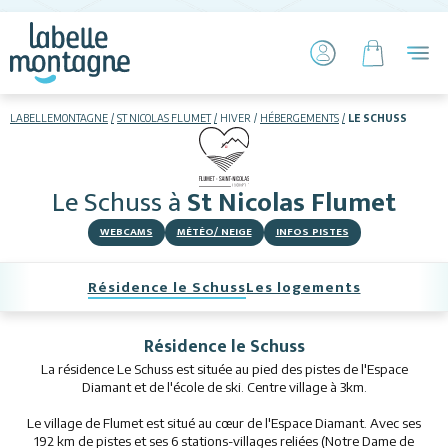
LABELLEMONTAGNE
ST NICOLAS FLUMET
HIVER
HÉBERGEMENTS
LE SCHUSS
HIVER
ETÉ
Le Schuss
à
St Nicolas Flumet
Skier
WEBCAMS
MÉTÉO/ NEIGE
INFOS PISTES
Résidence le Schuss
Les logements
Résidence le Schuss
La résidence Le Schuss est située au pied des pistes de l'Espace
Hébergements
Diamant et de l'école de ski. Centre village à 3km.
Le village de Flumet est situé au cœur de l'Espace Diamant. Avec ses
Restaurants
192 km de pistes et ses 6 stations-villages reliées (Notre Dame de