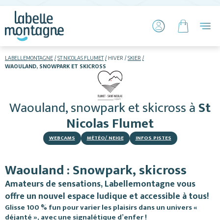
LABELLEMONTAGNE
ST NICOLAS FLUMET
HIVER
SKIER
WAOULAND, SNOWPARK ET SKICROSS
HIVER
ETÉ
Waouland, snowpark et skicross
à
St
Skier
Nicolas Flumet
WEBCAMS
MÉTÉO/ NEIGE
INFOS PISTES
Waouland : Snowpark, skicross
Amateurs de sensations, Labellemontagne vous
Hébergements
offre un nouvel espace ludique et accessible à tous!
Glisse 100 % fun pour varier les plaisirs dans un univers «
Restaurants
déjanté », avec une signalétique d’enfer !