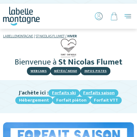
LABELLEMONTAGNE
ST NICOLAS FLUMET
HIVER
HIVER
ETÉ
Bienvenue
à
St Nicolas Flumet
Skier
WEBCAMS
MÉTÉO/ NEIGE
INFOS PISTES
J'achète ici :
Forfaits ski
Forfaits saison
Hébergement
Forfait piéton
Forfait VTT
Hébergements
Restaurants