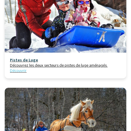
Activités
Services
Animations
Pistes de Luge
Découvrez les deux secteurs de pistes de luge aménagés.
Découvrir