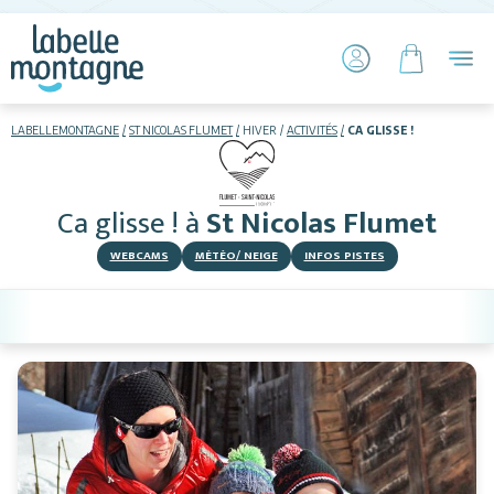
LABELLEMONTAGNE
ST NICOLAS FLUMET
HIVER
ACTIVITÉS
CA GLISSE !
HIVER
ETÉ
Ca glisse !
à
St Nicolas Flumet
Skier
WEBCAMS
MÉTÉO/ NEIGE
INFOS PISTES
Hébergements
Restaurants