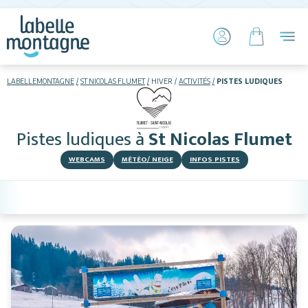
LABELLEMONTAGNE
ST NICOLAS FLUMET
HIVER
ACTIVITÉS
PISTES LUDIQUES
HIVER
ETÉ
Pistes ludiques
à
St Nicolas Flumet
Skier
WEBCAMS
MÉTÉO/ NEIGE
INFOS PISTES
Hébergements
Restaurants