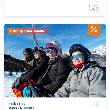
jusqu'à
-30%
Offre spéciale famille !
Pack Tribu
4+
Espace Diamant