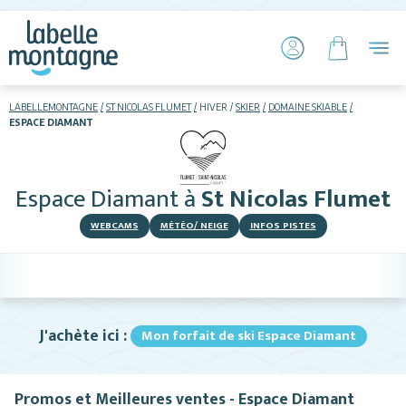
LABELLEMONTAGNE
ST NICOLAS FLUMET
HIVER
SKIER
DOMAINE SKIABLE
ESPACE DIAMANT
HIVER
ETÉ
Espace Diamant
à
St Nicolas Flumet
Skier
WEBCAMS
MÉTÉO/ NEIGE
INFOS PISTES
J'achète ici :
Mon forfait de ski Espace Diamant
Hébergements
Restaurants
Promos et Meilleures ventes - Espace Diamant